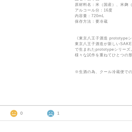
原材料名：米（国産）、米麹
アルコール分：16度
内容量：720mL
保存方法：要冷蔵
《東京八王子酒造 prototy
東京八王子酒造が新しいSAK
で生まれたprototypeシリーズ
様々な試作を重ねてひとつの
※生酒の為、クール冷蔵便で
0
1