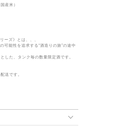
（国産米）
peシリーズ》とは、、、
Eの可能性を追求する“酒造りの旅”の途中
。
形とした、タンク毎の数量限定酒です。
の配送です。