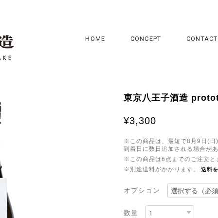
HOME
CONCEPT
CONTACT
東京八王子酒造 protot
¥3,300
※この商品は、最短で8月9日(
到着日に数日追加される場合が
※この商品は6点までのご注文と
※別途送料がかかります。
送料
オプション
数量