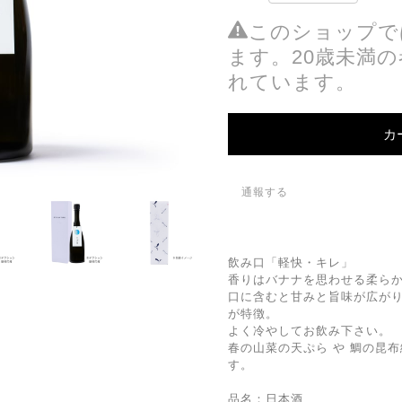
このショップで
ます。20歳未満
れています。
カ
通報する
飲み口「軽快・キレ」
香りはバナナを思わせる柔ら
口に含むと甘みと旨味が広が
が特徴。
よく冷やしてお飲み下さい。
春の山菜の天ぷら や 鯛の昆
す。
品名：日本酒